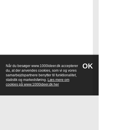
OK
Når du besøger www.1000ideer.dk accepterer
du, at der anvendes cookies, som vi og vores
samarbejdspartnere benytter til funktionalitet,
statistik og markedsføring.
Læs mere om
cookies på www.1000ideer.dk her
Kontaktoplysninger