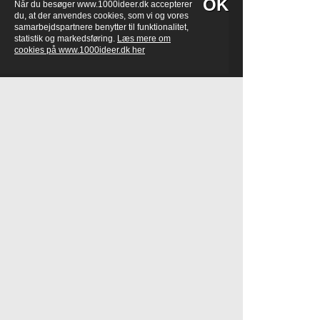
OK
Når du besøger www.1000ideer.dk accepterer
du, at der anvendes cookies, som vi og vores
samarbejdspartnere benytter til funktionalitet,
statistik og markedsføring.
Læs mere om
cookies på www.1000ideer.dk her
Kontaktoplysninger
1000ideer
Hagenæs 51
4040 Jyllinge
ny-ide@1000ideer.dk
Hjemmesiden er tænkt som en samling af
kreative idéerne - mine egne eller andres,
og derfor efterlyses nyttige ideer, råd, triks &
tips. Send endelig din idé ind nu.
Lad os dele 1.000 ideer med hinanden, og