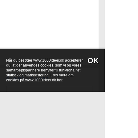
OK
Når du besøger www.1000ideer.dk accepterer
du, at der anvendes cookies, som vi og vores
samarbejdspartnere benytter til funktionalitet,
statistik og markedsføring.
Læs mere om
Kontaktoplysninger
cookies på www.1000ideer.dk her
1000ideer
Hagenæs 51
4040 Jyllinge
ny-ide@1000ideer.dk