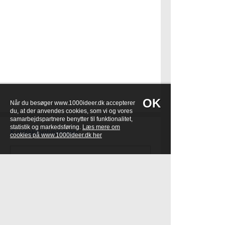
OK
Når du besøger www.1000ideer.dk accepterer
du, at der anvendes cookies, som vi og vores
samarbejdspartnere benytter til funktionalitet,
statistik og markedsføring.
Læs mere om
Kontaktoplysninger
cookies på www.1000ideer.dk her
1000ideer
Hagenæs 51
4040 Jyllinge
ny-ide@1000ideer.dk